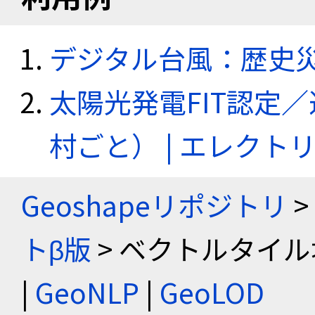
デジタル台風：歴史
太陽光発電FIT認定
村ごと） | エレク
Geoshapeリポジトリ
>
トβ版
> ベクトルタイル
|
GeoNLP
|
GeoLOD