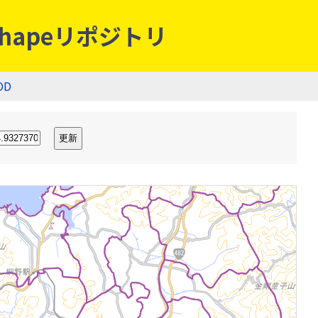
hapeリポジトリ
OD