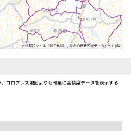
地理院タイル「淡色地図」
,
歴史的行政区域データセットβ版
り、コロプレス地図よりも軽量に高精度データを表示する