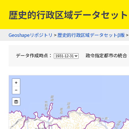
歴史的行政区域データセットβ版
Geoshapeリポジトリ
>
歴史的行政区域データセットβ版
>
データ作成時点：
政令指定都市の統合