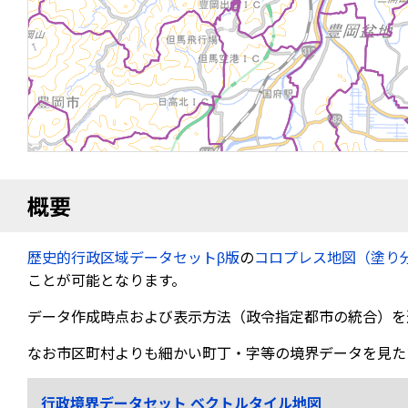
概要
歴史的行政区域データセットβ版
の
コロプレス地図（塗り
ことが可能となります。
データ作成時点および表示方法（政令指定都市の統合）を
なお市区町村よりも細かい町丁・字等の境界データを見た
行政境界データセット ベクトルタイル地図