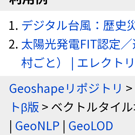
デジタル台風：歴史
太陽光発電FIT認定
村ごと） | エレク
Geoshapeリポジトリ
>
トβ版
> ベクトルタイル
|
GeoNLP
|
GeoLOD