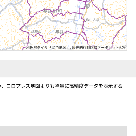
地理院タイル「淡色地図」
,
歴史的行政区域データセットβ版
り、コロプレス地図よりも軽量に高精度データを表示する