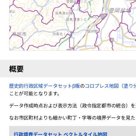
概要
歴史的行政区域データセットβ版
の
コロプレス地図（塗り
ことが可能となります。
データ作成時点および表示方法（政令指定都市の統合）を
なお市区町村よりも細かい町丁・字等の境界データを見た
行政境界データセット ベクトルタイル地図