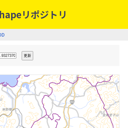
hapeリポジトリ
OD