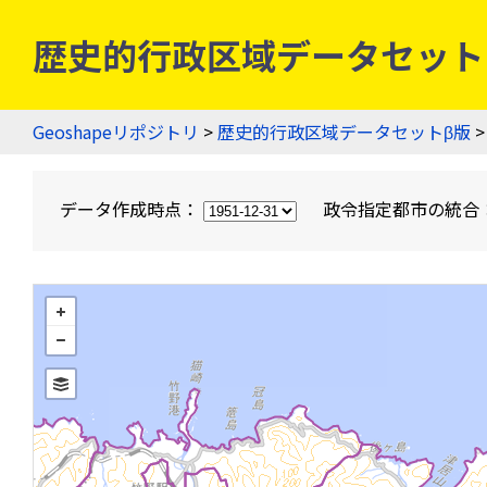
歴史的行政区域データセットβ版
Geoshapeリポジトリ
>
歴史的行政区域データセットβ版
>
データ作成時点：
政令指定都市の統合