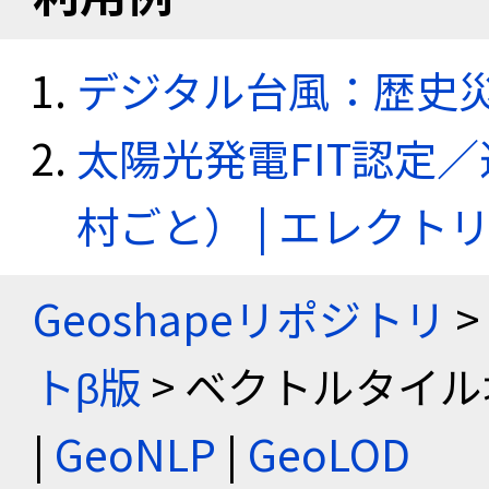
デジタル台風：歴史
太陽光発電FIT認定
村ごと） | エレク
Geoshapeリポジトリ
>
トβ版
> ベクトルタイル
|
GeoNLP
|
GeoLOD