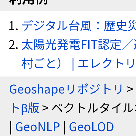
デジタル台風：歴史
太陽光発電FIT認定
村ごと） | エレク
Geoshapeリポジトリ
>
トβ版
> ベクトルタイル
|
GeoNLP
|
GeoLOD