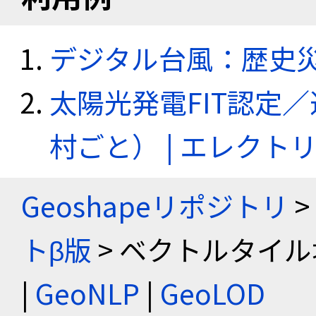
デジタル台風：歴史
太陽光発電FIT認定
村ごと） | エレク
Geoshapeリポジトリ
>
トβ版
> ベクトルタイル
|
GeoNLP
|
GeoLOD