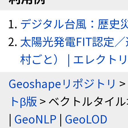
デジタル台風：歴史
太陽光発電FIT認定
村ごと） | エレク
Geoshapeリポジトリ
>
トβ版
> ベクトルタイル
|
GeoNLP
|
GeoLOD