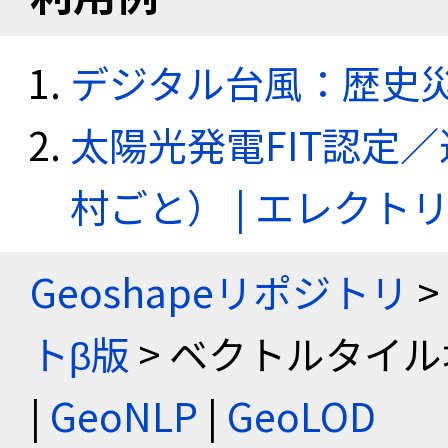
デジタル台風：歴史
太陽光発電FIT認定
村ごと） | エレク
Geoshapeリポジトリ
>
トβ版
> ベクトルタイル
|
GeoNLP
|
GeoLOD