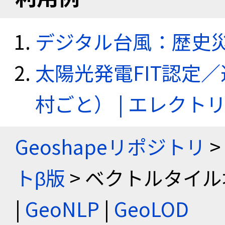
デジタル台風：歴史
太陽光発電FIT認定
村ごと） | エレク
Geoshapeリポジトリ
>
トβ版
> ベクトルタイル
|
GeoNLP
|
GeoLOD