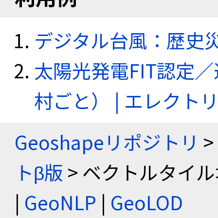
デジタル台風：歴史
太陽光発電FIT認定
村ごと） | エレク
Geoshapeリポジトリ
>
トβ版
> ベクトルタイル
|
GeoNLP
|
GeoLOD