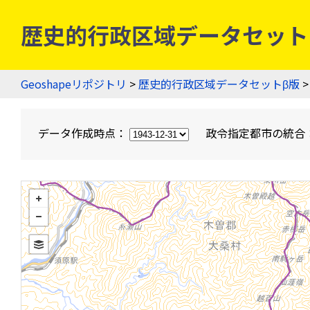
歴史的行政区域データセットβ版
Geoshapeリポジトリ
>
歴史的行政区域データセットβ版
>
データ作成時点：
政令指定都市の統合