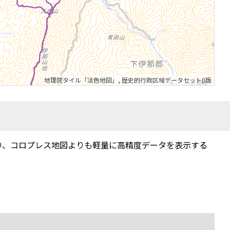
地理院タイル「淡色地図」
,
歴史的行政区域データセットβ版
り、コロプレス地図よりも軽量に高精度データを表示する