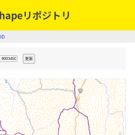
hapeリポジトリ
OD