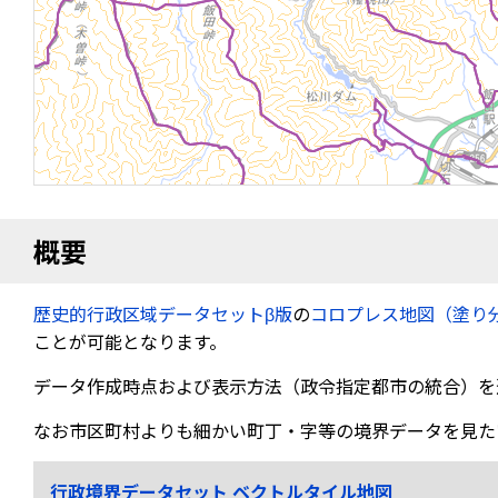
概要
歴史的行政区域データセットβ版
の
コロプレス地図（塗り
ことが可能となります。
データ作成時点および表示方法（政令指定都市の統合）を
なお市区町村よりも細かい町丁・字等の境界データを見た
行政境界データセット ベクトルタイル地図