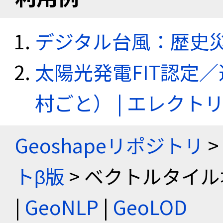
デジタル台風：歴史
太陽光発電FIT認定
村ごと） | エレク
Geoshapeリポジトリ
>
トβ版
> ベクトルタイル
|
GeoNLP
|
GeoLOD