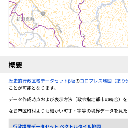
概要
歴史的行政区域データセットβ版
の
コロプレス地図（塗り
ことが可能となります。
データ作成時点および表示方法（政令指定都市の統合）を
なお市区町村よりも細かい町丁・字等の境界データを見た
行政境界データセット ベクトルタイル地図