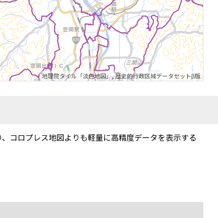
地理院タイル「淡色地図」
,
歴史的行政区域データセットβ版
り、コロプレス地図よりも軽量に高精度データを表示する