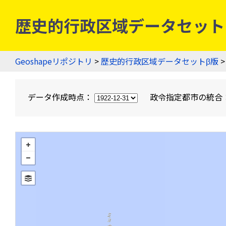
歴史的行政区域データセットβ版
Geoshapeリポジトリ
>
歴史的行政区域データセットβ版
>
データ作成時点：
政令指定都市の統合