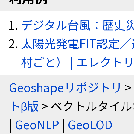
デジタル台風：歴史
太陽光発電FIT認定
村ごと） | エレク
Geoshapeリポジトリ
>
トβ版
> ベクトルタイル
|
GeoNLP
|
GeoLOD