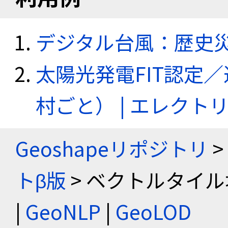
デジタル台風：歴史
太陽光発電FIT認定
村ごと） | エレク
Geoshapeリポジトリ
>
トβ版
> ベクトルタイル
|
GeoNLP
|
GeoLOD