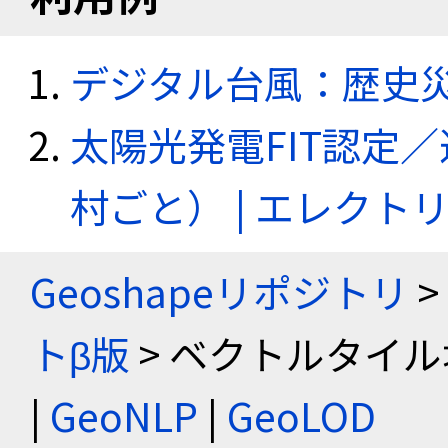
デジタル台風：歴史
太陽光発電FIT認定
村ごと） | エレク
Geoshapeリポジトリ
>
トβ版
> ベクトルタイル
|
GeoNLP
|
GeoLOD