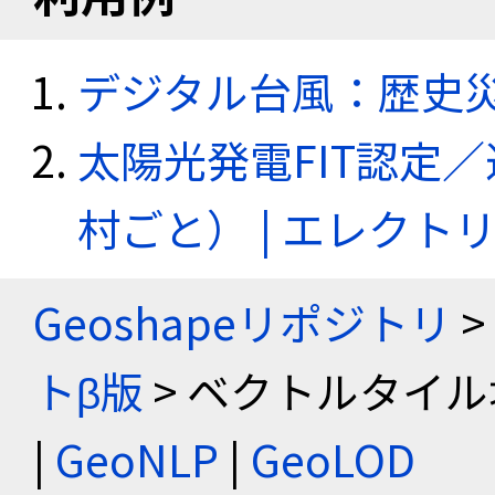
デジタル台風：歴史
太陽光発電FIT認定
村ごと） | エレク
Geoshapeリポジトリ
>
トβ版
> ベクトルタイル
|
GeoNLP
|
GeoLOD