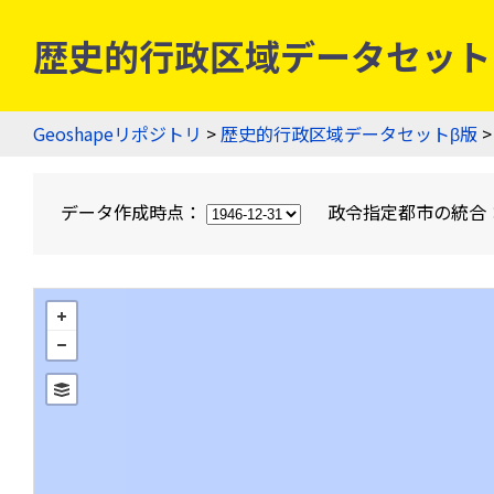
歴史的行政区域データセットβ版
Geoshapeリポジトリ
>
歴史的行政区域データセットβ版
>
データ作成時点：
政令指定都市の統合