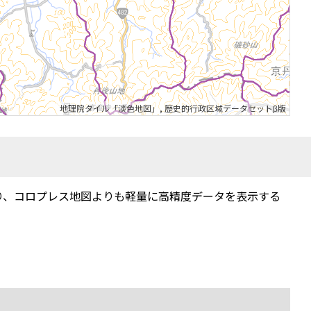
地理院タイル「淡色地図」
,
歴史的行政区域データセットβ版
り、コロプレス地図よりも軽量に高精度データを表示する