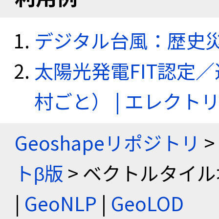
デジタル台風：歴史
太陽光発電FIT認定
村ごと） | エレク
Geoshapeリポジトリ
>
トβ版
> ベクトルタイル
|
GeoNLP
|
GeoLOD