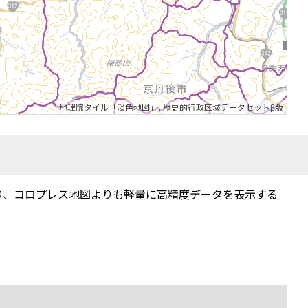
地理院タイル「淡色地図」
,
歴史的行政区域データセットβ版
り、コロプレス地図よりも軽量に高精度データを表示する