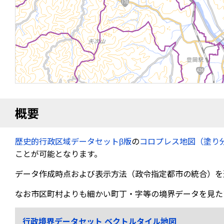
概要
歴史的行政区域データセットβ版
の
コロプレス地図（塗り
ことが可能となります。
データ作成時点および表示方法（政令指定都市の統合）を
なお市区町村よりも細かい町丁・字等の境界データを見た
行政境界データセット ベクトルタイル地図