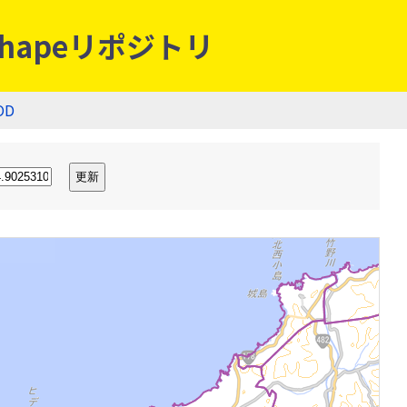
hapeリポジトリ
OD