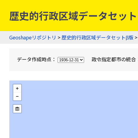
歴史的行政区域データセットβ版
Geoshapeリポジトリ
>
歴史的行政区域データセットβ版
>
データ作成時点：
政令指定都市の統合