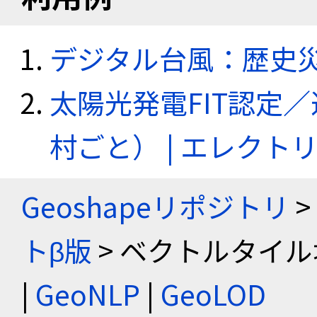
デジタル台風：歴史
太陽光発電FIT認定
村ごと） | エレク
Geoshapeリポジトリ
>
トβ版
> ベクトルタイル
|
GeoNLP
|
GeoLOD