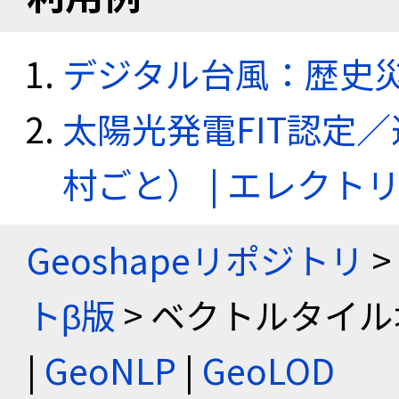
デジタル台風：歴史
太陽光発電FIT認定
村ごと） | エレク
Geoshapeリポジトリ
>
トβ版
> ベクトルタイル
|
GeoNLP
|
GeoLOD