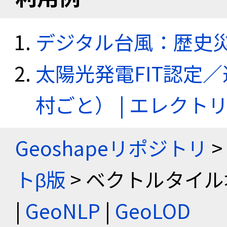
デジタル台風：歴史
太陽光発電FIT認定
村ごと） | エレク
Geoshapeリポジトリ
>
トβ版
> ベクトルタイル
|
GeoNLP
|
GeoLOD