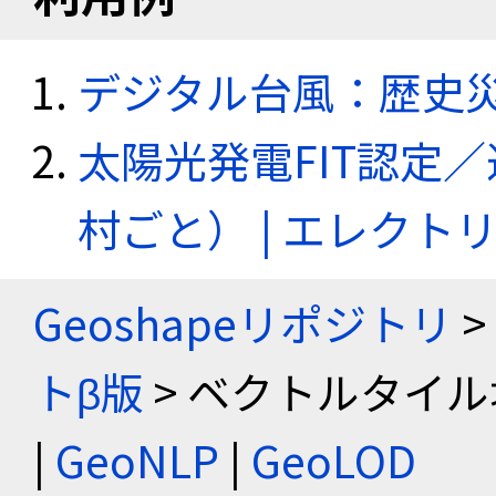
デジタル台風：歴史
太陽光発電FIT認定
村ごと） | エレク
Geoshapeリポジトリ
>
トβ版
> ベクトルタイル
|
GeoNLP
|
GeoLOD