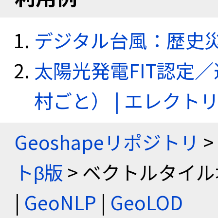
デジタル台風：歴史
太陽光発電FIT認定
村ごと） | エレク
Geoshapeリポジトリ
>
トβ版
> ベクトルタイル
|
GeoNLP
|
GeoLOD