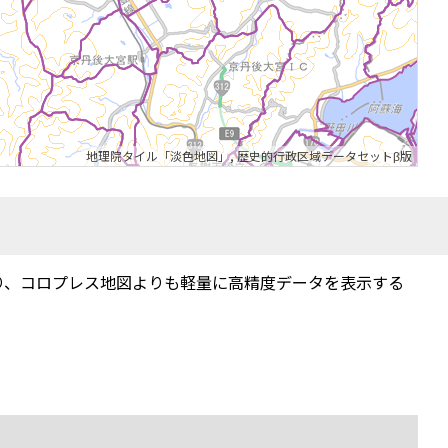
地理院タイル「淡色地図」
,
歴史的行政区域データセットβ版
り、コロプレス地図よりも軽量に高精度データを表示する