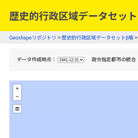
歴史的行政区域データセットβ版
Geoshapeリポジトリ
>
歴史的行政区域データセットβ版
>
データ作成時点：
政令指定都市の統合