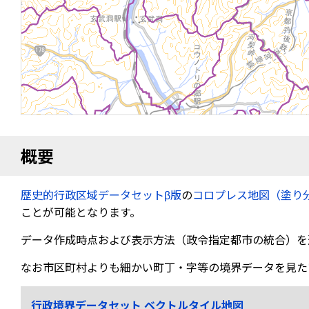
概要
歴史的行政区域データセットβ版
の
コロプレス地図（塗り
ことが可能となります。
データ作成時点および表示方法（政令指定都市の統合）を
なお市区町村よりも細かい町丁・字等の境界データを見た
行政境界データセット ベクトルタイル地図