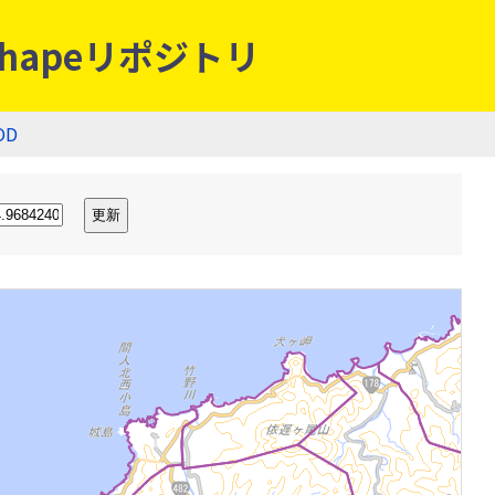
hapeリポジトリ
OD