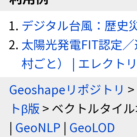
デジタル台風：歴史
太陽光発電FIT認定
村ごと） | エレク
Geoshapeリポジトリ
>
トβ版
> ベクトルタイル
|
GeoNLP
|
GeoLOD