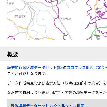
概要
歴史的行政区域データセットβ版
の
コロプレス地図（塗り
ことが可能となります。
データ作成時点および表示方法（政令指定都市の統合）を
なお市区町村よりも細かい町丁・字等の境界データを見た
行政境界データセット ベクトルタイル地図