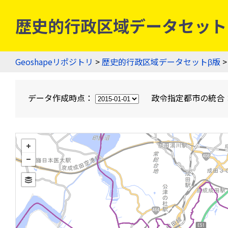
歴史的行政区域データセットβ版
Geoshapeリポジトリ
>
歴史的行政区域データセットβ版
>
データ作成時点：
政令指定都市の統合