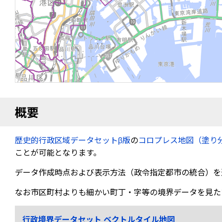
概要
歴史的行政区域データセットβ版
の
コロプレス地図（塗り
ことが可能となります。
データ作成時点および表示方法（政令指定都市の統合）を
なお市区町村よりも細かい町丁・字等の境界データを見た
行政境界データセット ベクトルタイル地図