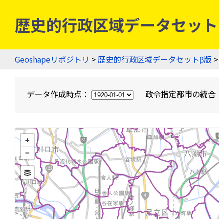
歴史的行政区域データセットβ版
Geoshapeリポジトリ
>
歴史的行政区域データセットβ版
>
データ作成時点：
政令指定都市の統合