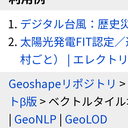
デジタル台風：歴史
太陽光発電FIT認定
村ごと） | エレク
Geoshapeリポジトリ
>
トβ版
> ベクトルタイル
|
GeoNLP
|
GeoLOD