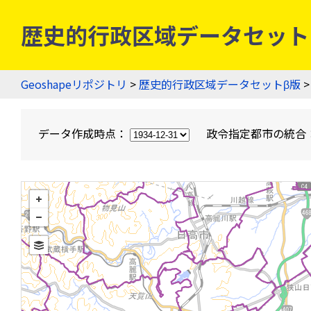
歴史的行政区域データセットβ版
Geoshapeリポジトリ
>
歴史的行政区域データセットβ版
>
データ作成時点：
政令指定都市の統合