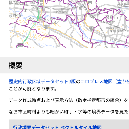
概要
歴史的行政区域データセットβ版
の
コロプレス地図（塗り
ことが可能となります。
データ作成時点および表示方法（政令指定都市の統合）を
なお市区町村よりも細かい町丁・字等の境界データを見た
行政境界データセット ベクトルタイル地図