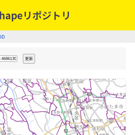
hapeリポジトリ
OD