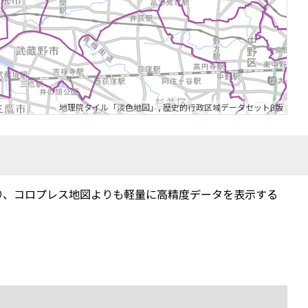
地理院タイル「淡色地図」
,
歴史的行政区域データセットβ版
り、コロプレス地図よりも軽量に高精度データを表示する