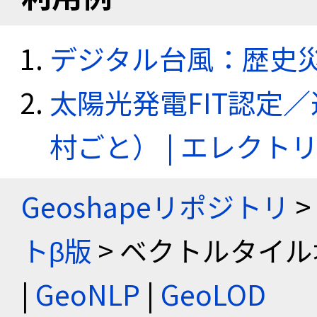
デジタル台風：歴史
太陽光発電FIT認定
村ごと） | エレク
Geoshapeリポジトリ
>
トβ版
> ベクトルタイル
|
GeoNLP
|
GeoLOD