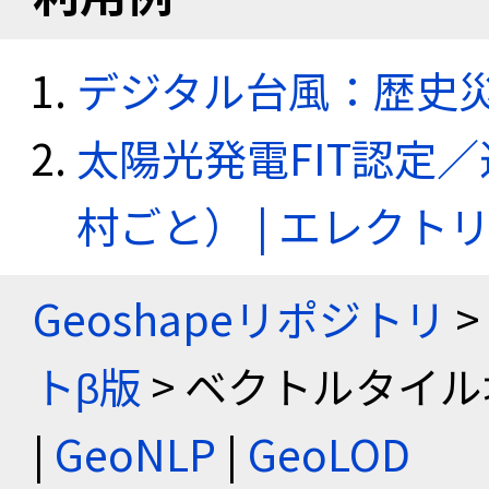
デジタル台風：歴史
太陽光発電FIT認定
村ごと） | エレク
Geoshapeリポジトリ
>
トβ版
> ベクトルタイル
|
GeoNLP
|
GeoLOD