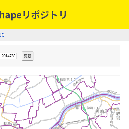
hapeリポジトリ
OD