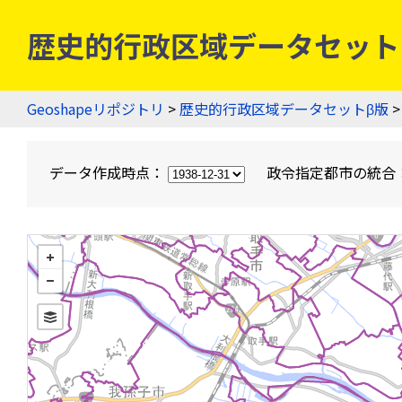
歴史的行政区域データセットβ版
Geoshapeリポジトリ
>
歴史的行政区域データセットβ版
>
データ作成時点：
政令指定都市の統合