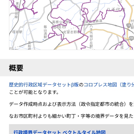
概要
歴史的行政区域データセットβ版
の
コロプレス地図（塗り
ことが可能となります。
データ作成時点および表示方法（政令指定都市の統合）を
なお市区町村よりも細かい町丁・字等の境界データを見た
行政境界データセット ベクトルタイル地図