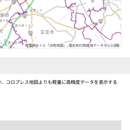
地理院タイル「淡色地図」
,
歴史的行政区域データセットβ版
り、コロプレス地図よりも軽量に高精度データを表示する