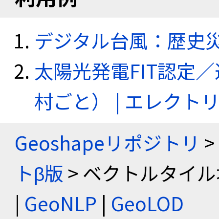
デジタル台風：歴史
太陽光発電FIT認定
村ごと） | エレク
Geoshapeリポジトリ
>
トβ版
> ベクトルタイル
|
GeoNLP
|
GeoLOD