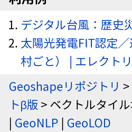
デジタル台風：歴史
太陽光発電FIT認定
村ごと） | エレク
Geoshapeリポジトリ
>
トβ版
> ベクトルタイル
|
GeoNLP
|
GeoLOD