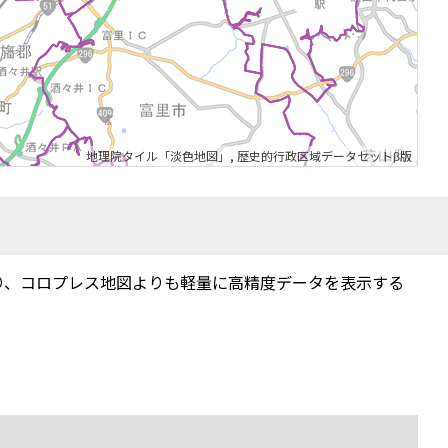
地理院タイル「淡色地図」
,
歴史的行政区域データセットβ版
り、コロプレス地図よりも軽量に高精度データを表示する