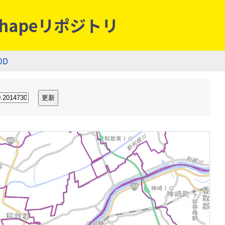
hapeリポジトリ
OD