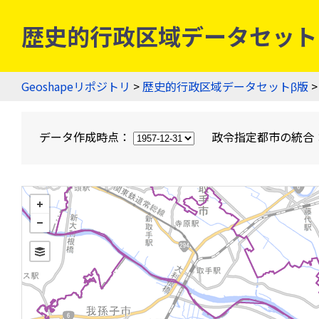
歴史的行政区域データセットβ版
Geoshapeリポジトリ
>
歴史的行政区域データセットβ版
>
データ作成時点：
政令指定都市の統合