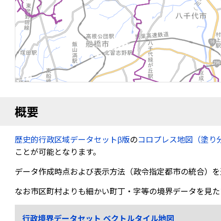
概要
歴史的行政区域データセットβ版
の
コロプレス地図（塗り
ことが可能となります。
データ作成時点および表示方法（政令指定都市の統合）を
なお市区町村よりも細かい町丁・字等の境界データを見た
行政境界データセット ベクトルタイル地図