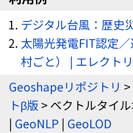
デジタル台風：歴史
太陽光発電FIT認定
村ごと） | エレク
Geoshapeリポジトリ
>
トβ版
> ベクトルタイル
|
GeoNLP
|
GeoLOD