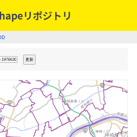
hapeリポジトリ
OD