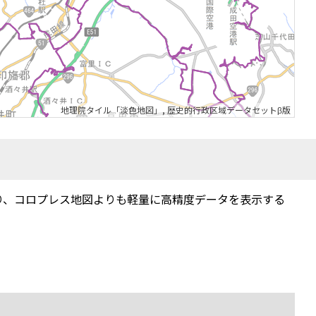
地理院タイル「淡色地図」
,
歴史的行政区域データセットβ版
り、コロプレス地図よりも軽量に高精度データを表示する