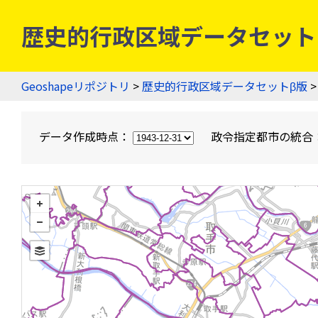
歴史的行政区域データセットβ版
Geoshapeリポジトリ
>
歴史的行政区域データセットβ版
>
データ作成時点：
政令指定都市の統合