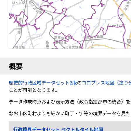
概要
歴史的行政区域データセットβ版
の
コロプレス地図（塗り
ことが可能となります。
データ作成時点および表示方法（政令指定都市の統合）を
なお市区町村よりも細かい町丁・字等の境界データを見た
行政境界データセット ベクトルタイル地図