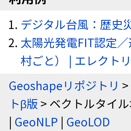
デジタル台風：歴史
太陽光発電FIT認定
村ごと） | エレク
Geoshapeリポジトリ
>
トβ版
> ベクトルタイル
|
GeoNLP
|
GeoLOD