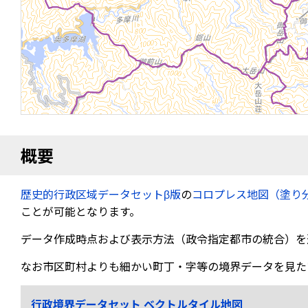
概要
歴史的行政区域データセットβ版
の
コロプレス地図（塗り
ことが可能となります。
データ作成時点および表示方法（政令指定都市の統合）を
なお市区町村よりも細かい町丁・字等の境界データを見た
行政境界データセット ベクトルタイル地図