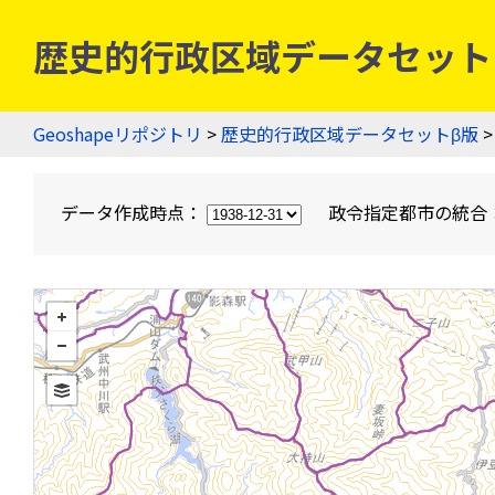
歴史的行政区域データセットβ版
Geoshapeリポジトリ
>
歴史的行政区域データセットβ版
>
データ作成時点：
政令指定都市の統合