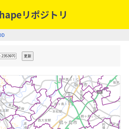
hapeリポジトリ
OD