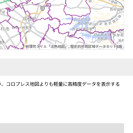
地理院タイル「淡色地図」
,
歴史的行政区域データセットβ版
り、コロプレス地図よりも軽量に高精度データを表示する