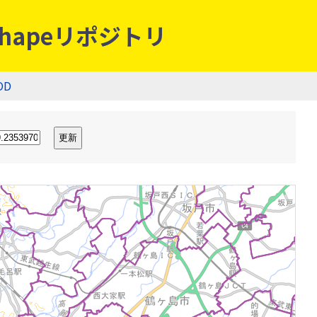
hapeリポジトリ
OD