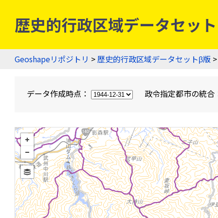
歴史的行政区域データセットβ版
Geoshapeリポジトリ
>
歴史的行政区域データセットβ版
>
データ作成時点：
政令指定都市の統合