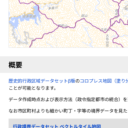
概要
歴史的行政区域データセットβ版
の
コロプレス地図（塗り
ことが可能となります。
データ作成時点および表示方法（政令指定都市の統合）を
なお市区町村よりも細かい町丁・字等の境界データを見た
行政境界データセット ベクトルタイル地図