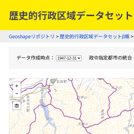
歴史的行政区域データセットβ版
Geoshapeリポジトリ
>
歴史的行政区域データセットβ版
>
データ作成時点：
政令指定都市の統合