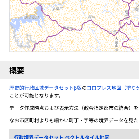
概要
歴史的行政区域データセットβ版
の
コロプレス地図（塗り
ことが可能となります。
データ作成時点および表示方法（政令指定都市の統合）を
なお市区町村よりも細かい町丁・字等の境界データを見た
行政境界データセット ベクトルタイル地図