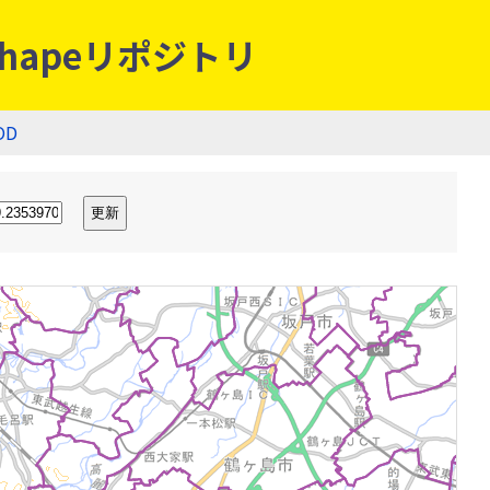
hapeリポジトリ
OD