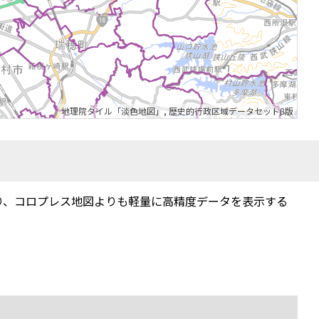
地理院タイル「淡色地図」
,
歴史的行政区域データセットβ版
り、コロプレス地図よりも軽量に高精度データを表示する