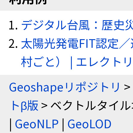
デジタル台風：歴史
太陽光発電FIT認定
村ごと） | エレク
Geoshapeリポジトリ
>
トβ版
> ベクトルタイル
|
GeoNLP
|
GeoLOD