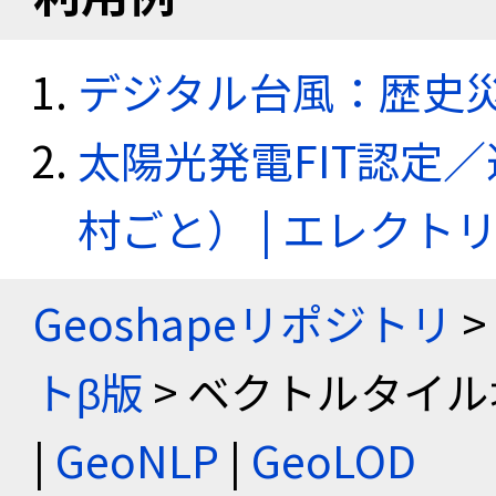
デジタル台風：歴史
太陽光発電FIT認定
村ごと） | エレク
Geoshapeリポジトリ
>
トβ版
> ベクトルタイル
|
GeoNLP
|
GeoLOD