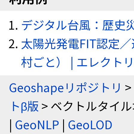
デジタル台風：歴史
太陽光発電FIT認定
村ごと） | エレク
Geoshapeリポジトリ
>
トβ版
> ベクトルタイル
|
GeoNLP
|
GeoLOD