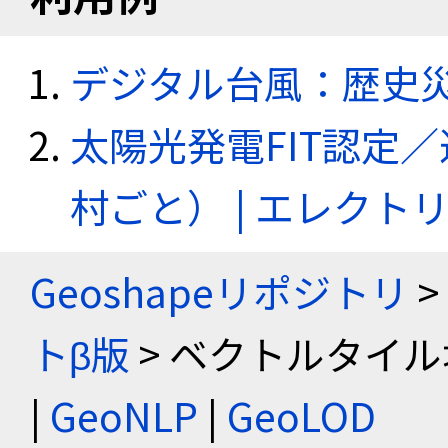
デジタル台風：歴史
太陽光発電FIT認定
村ごと） | エレク
Geoshapeリポジトリ
>
トβ版
> ベクトルタイル
|
GeoNLP
|
GeoLOD