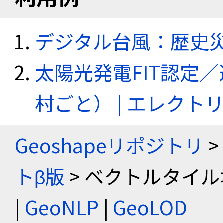
デジタル台風：歴史
太陽光発電FIT認定
村ごと） | エレク
Geoshapeリポジトリ
>
トβ版
> ベクトルタイル
|
GeoNLP
|
GeoLOD