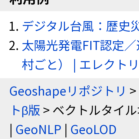
デジタル台風：歴史
太陽光発電FIT認定
村ごと） | エレク
Geoshapeリポジトリ
>
トβ版
> ベクトルタイル
|
GeoNLP
|
GeoLOD